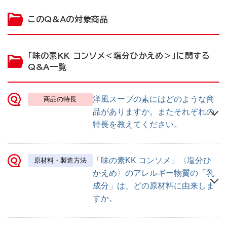
このQ&Aの対象商品
「味の素KK コンソメ＜塩分ひかえめ＞」に関する
Q&A一覧
質問
洋風スープのもと
洋風スープの素
にはどのような商
商品の特長
品がありますか。またそれぞれの
特長を教えてください。
質問
「味の素KK コンソメ」〈塩分ひ
原材料・製造方法
かえめ〉のアレルギー物質の「乳
成分」は、どの原材料に由来しま
すか。