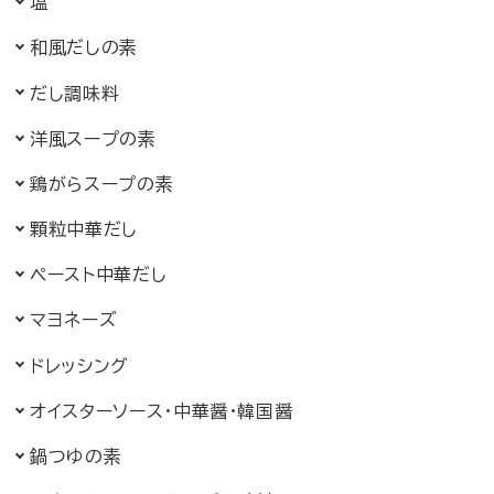
塩
和風だしのもと
和風だしの素
だし調味料
洋風スープのもと
洋風スープの素
鶏がらスープの素
顆粒中華だし
ペースト中華だし
マヨネーズ
ドレッシング
中華じゃん・韓国じゃん
オイスターソース・
中華醤・韓国醤
鍋つゆのもと
鍋つゆの素