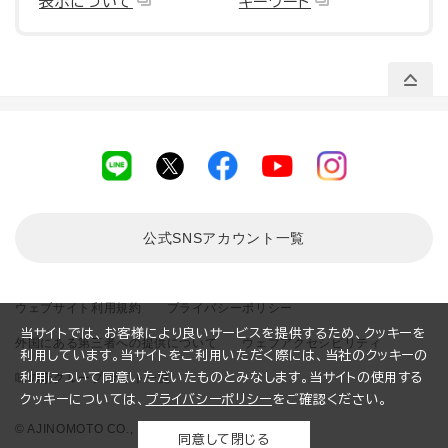
表示について
キーワード
公式SNSアカウント
一覧
ウェブサイト利用規約
プライバシーポリシー
当サイトでは、お客様により良いサービスを提供するため、クッキーを
外国にある第三者への提供について
ウェブアクセシビリティ
利用しています。当サイトをご利用いただく際には、当社のクッキーの
味の素グループ サイト一覧
利用について同意いただいたものとみなします。当サイトの使用する
クッキーについては、
プライバシーポリシー
をご確認ください。
© AJINOMOTO CO., INC. All rights reserved.
同意して閉じる