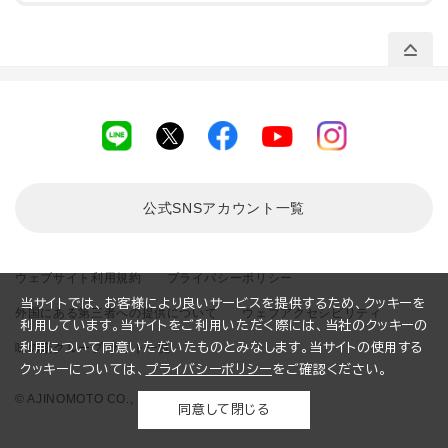
公式SNSアカウント
一覧
ウェブサイト利用規約
プライバシーポリシー
当サイトでは、お客様により良いサービスを提供するため、クッキーを
外国にある第三者への提供について
ウェブアクセシビリティ
利用しています。当サイトをご利用いただく際には、当社のクッキーの
利用について同意いただいたものとみなします。当サイトの使用する
味の素グループ サイト一覧
クッキーについては、
プライバシーポリシー
をご確認ください。
© AJINOMOTO CO., INC. All rights reserved.
同意して閉じる